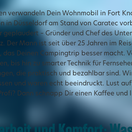
en verwandeln Dein Wohnmobil in Fort Kno
n in Düsseldorf am Stand von Caratec vor
r geplaudert – Gründer und Chef des Unt
lz. Der Mann ist seit über 25 Jahren im R
l, das Deinen Campingtrip besser macht. 
en, bis hin zu smarter Technik für Fernseh
gen, die praktisch und bezahlbar sind. Wi
ssen und waren echt beeindruckt. Lust auf 
rofi? Dann schnapp Dir einen Kaffee und li
erheit und Komfort: Wa