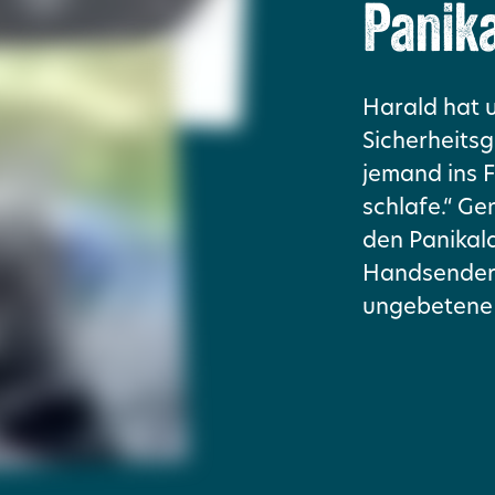
Panik
Harald hat u
Sicherheitsg
jemand ins 
schlafe.“ Ge
den Panikal
Handsender 
ungebetene