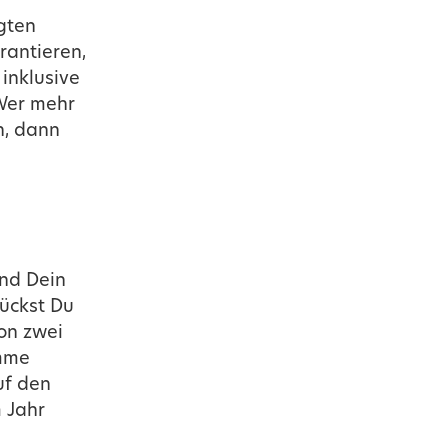
gten
antieren,
 inklusive
 Wer mehr
n, dann
und Dein
ückst Du
von zwei
omme
uf den
m Jahr