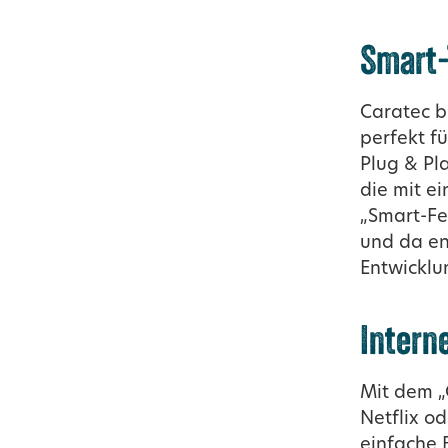
Smart-
Caratec b
perfekt f
Plug & Pl
die mit e
„Smart-Fe
und da ent
Entwicklu
Interne
Mit dem „
Netflix o
einfache 