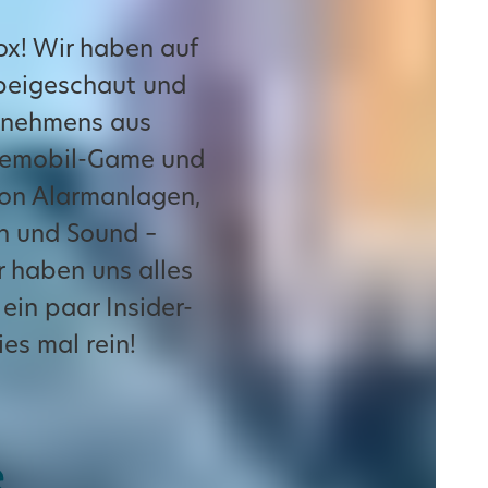
x! Wir haben auf
beigeschaut und
ernehmens aus
eisemobil-Game und
Von Alarmanlagen,
en und Sound –
r haben uns alles
ein paar Insider-
es mal rein!
s