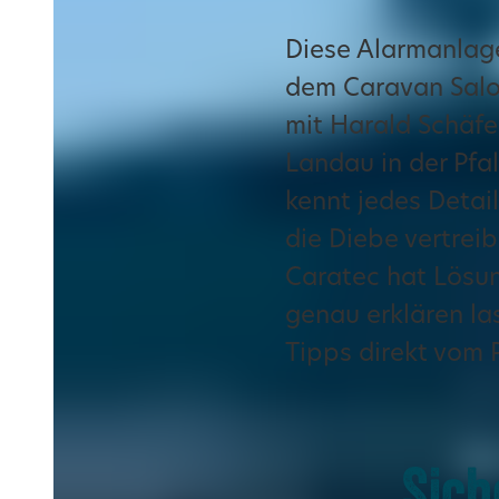
Diese Alarmanlag
dem Caravan Salo
mit Harald Schäfe
Landau in der Pfa
kennt jedes Detai
die Diebe vertreib
Caratec hat Lösun
genau erklären la
Tipps direkt vom P
Sich