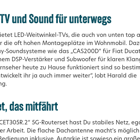
TV und Sound für unterwegs
ietet LED-Weitwinkel-TVs, die auch von unten top 
ür die oft hohen Montageplätze im Wohnmobil. Dazu
ay-Soundsysteme wie das „CAS200D“ für Fiat Ducat
inem DSP-Verstärker und Subwoofer für klaren Klan
rnseher heute zu Hause funktioniert sind so besti
wickelt ihr ja auch immer weiter“, lobt Harald die
ng.
t, das mitfährt
CET305R.2“ 5G-Routerset hast Du stabiles Netz, ega
der Arbeit. Die flache Dachantenne macht’s möglich
Bedienung inklusive. Autarkie ist sowieso ein groß