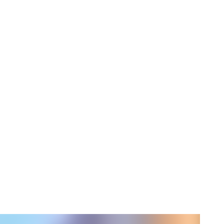
 Von
s zum