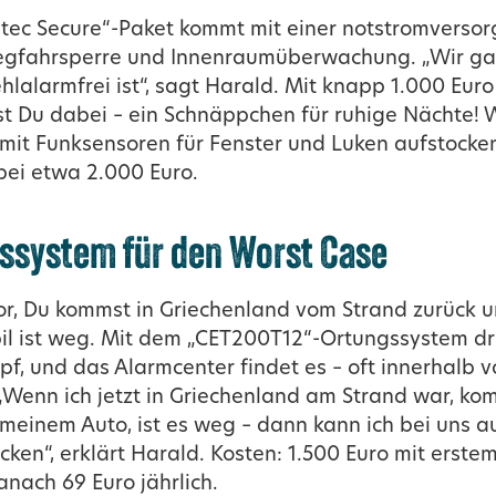
tec Secure“-Paket kommt mit einer notstromversor
egfahrsperre und Innenraumüberwachung. „Wir gar
hlalarmfrei ist“, sagt Harald. Mit knapp 1.000 Euro
st Du dabei – ein Schnäppchen für ruhige Nächte!
n mit Funksensoren für Fenster und Luken aufstocke
 bei etwa 2.000 Euro.
ssystem für den Worst Case
 vor, Du kommst in Griechenland vom Strand zurück 
 ist weg. Mit dem „CET200T12“-Ortungssystem dr
pf, und das Alarmcenter findet es – oft innerhalb 
„Wenn ich jetzt in Griechenland am Strand war, k
 meinem Auto, ist es weg – dann kann ich bei uns a
cken“, erklärt Harald. Kosten: 1.500 Euro mit erste
anach 69 Euro jährlich.