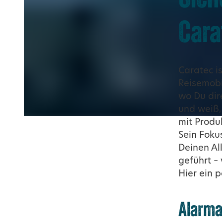
Cara
Caratec is
Reisemobi
wo Du dir
und weiß,
mit Produ
Sein Fokus
Deinen Al
geführt –
Hier ein 
Alarma