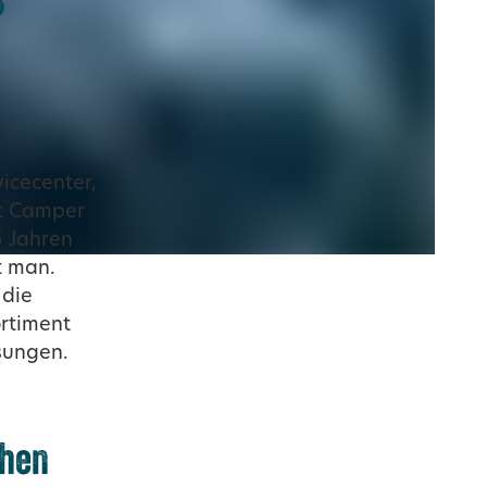
n
icecenter,
st Camper
5 Jahren
t man.
 die
ortiment
sungen.
chen