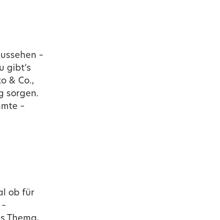
aussehen –
 gibt’s
o & Co.,
g sorgen.
mmte –
l ob für
 –
es Thema,