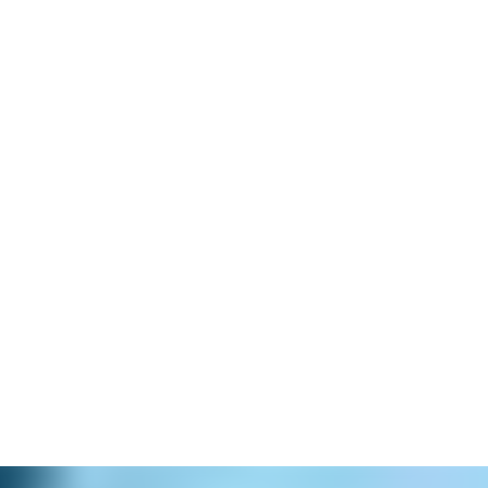
nen Camper -
manlagen bi
Smart-TV