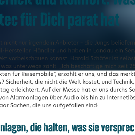
tec für Dich parat hat
t nicht nur irgendein Anbieter – die Jungs beliefer
l-Hersteller, Händler und haben in Landau ein Serv
ekt vorbeischauen kannst. Harald Schäfer ist selb
 was unterwegs zählt. „Ich beschäftige mich seit 2
kten für Reisemobile“, erzählt er uns, und das merk
? Sicherheit, die nicht die Welt kostet, und Technik,
ltag erleichtert. Auf der Messe hat er uns durchs S
 von Alarmanlagen über Audio bis hin zu Internetlö
paar Sachen, die uns aufgefallen sind:
nlagen, die halten, was sie verspre