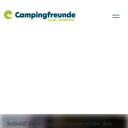
Wohin im Frühjahr
mit dem Wohnmobil?
Die Top-5-Ziele
Sobald die ersten Sonnenstrahlen das