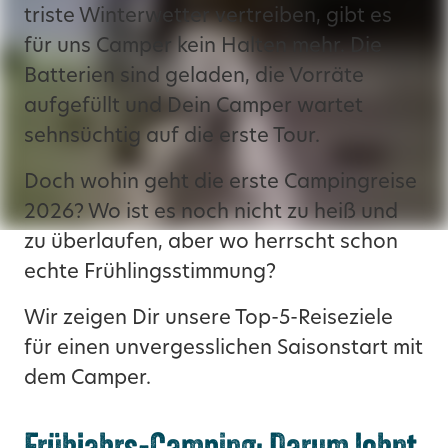
triste Winterwetter vertreiben, gibt es
für uns Camper kein Halten mehr. Die
Batterien sind geladen, die Vorräte
aufgefüllt und Dein Camper wartet
sehnsüchtig auf die erste Tour.
Doch wohin geht die erste Campingreise
2026? Wo ist es noch nicht zu heiß und
zu überlaufen, aber wo herrscht schon
echte Frühlingsstimmung?
Wir zeigen Dir unsere Top-5-Reiseziele
für einen unvergesslichen Saisonstart mit
dem Camper.
Frühjahrs-Camping: Darum lohnt