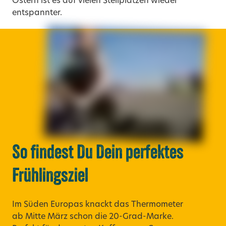
Ostern ist es auf vielen Stellplätzen wieder
entspannter.
So findest Du Dein perfektes
Frühlingsziel
Im Süden Europas knackt das Thermometer
ab Mitte März schon die 20-Grad-Marke.