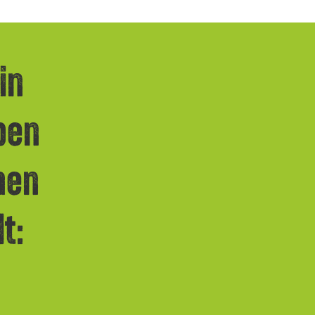
in
ben
chen
t: