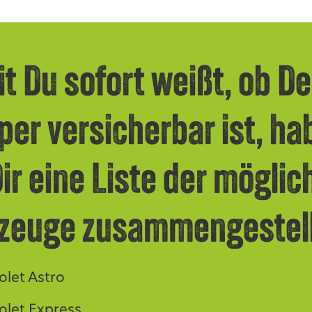
t Du sofort weißt, ob De
er versicherbar ist, ha
Dir eine Liste der mögli
zeuge zusammengestell
olet Astro
olet Express