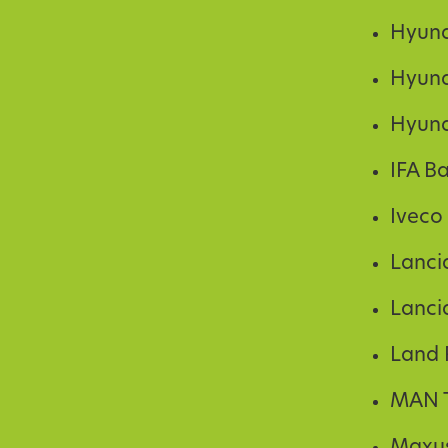
Hyund
Hyun
Hyund
IFA B
Iveco
Lanci
Lanci
Land 
MAN 
Maxus