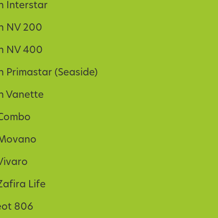
n Interstar
n NV 200
n NV 400
n Primastar (Seaside)
n Vanette
 Combo
 Movano
Vivaro
afira Life
ot 806