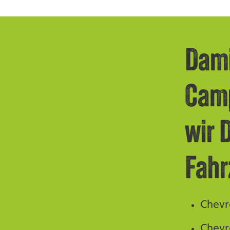
Dami
Camp
wir 
Fahr
Chevr
Chevr