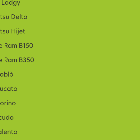
 Lodgy
tsu Delta
tsu Hijet
e Ram B150
e Ram B350
Doblò
Ducato
iorino
Scudo
alento