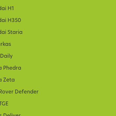
ai H1
dai H350
ai Staria
arkas
 Daily
a Phedra
a Zeta
Rover Defender
TGE
 Deliver