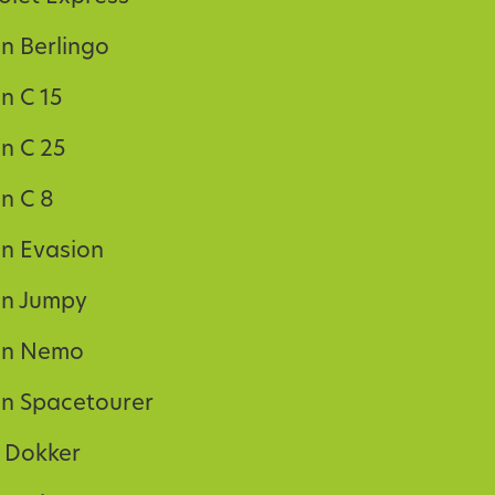
ën Berlingo
n C 15
ën C 25
ën C 8
ën Evasion
ën Jumpy
ën Nemo
ën Spacetourer
 Dokker