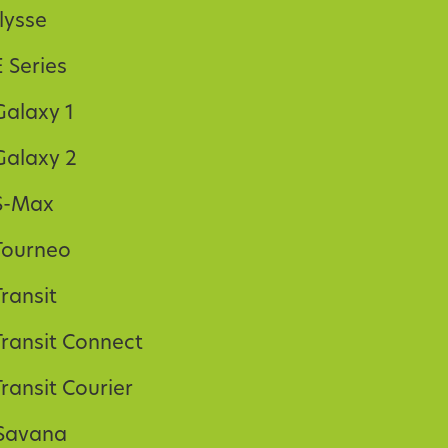
lysse
 Series
Galaxy 1
Galaxy 2
S-Max
Tourneo
ransit
Transit Connect
ransit Courier
Savana