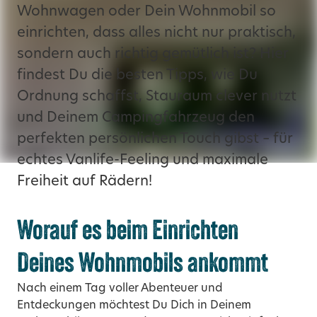
Wohnwagen oder Dein Wohnmobil so
einrichten, dass alles nicht nur praktisch,
sondern auch richtig gemütlich ist? Hier
findest Du die besten Tipps, wie Du
Ordnung schaffst, Stauraum clever nutzt
und Deinem Campingfahrzeug den
perfekten persönlichen Touch gibst – für
echtes Vanlife-Feeling und maximale
Freiheit auf Rädern!
Worauf es beim Einrichten
Deines Wohnmobils ankommt
Nach einem Tag voller Abenteuer und
Entdeckungen möchtest Du Dich in Deinem