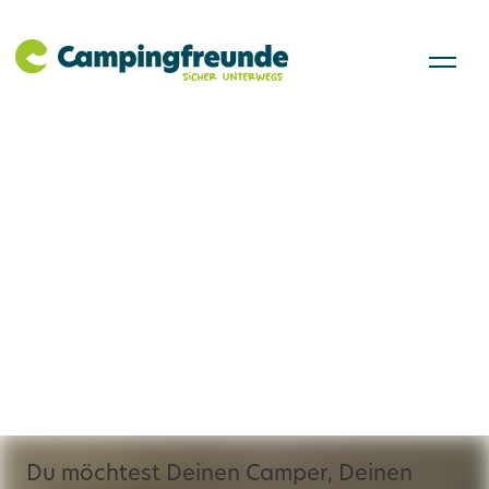
Wohnmobil
einrichten: Tipps für
maximalen Komfort
und Stil
Du möchtest Deinen Camper, Deinen