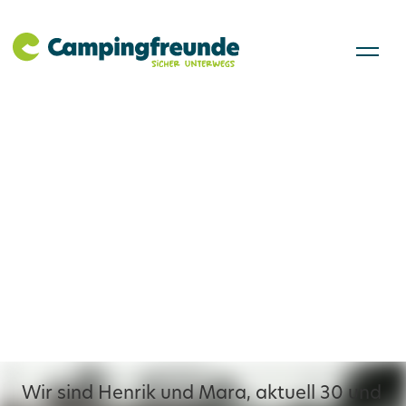
Unsere Vanlife-
Geschichte: wie aus
Urlaub ein Lebensstil
wurde
Wir sind Henrik und Mara, aktuell 30 und