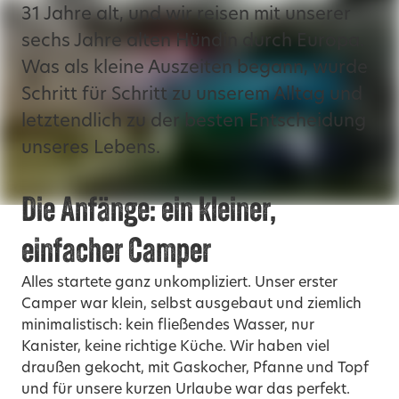
31 Jahre alt, und wir reisen mit unserer
sechs Jahre alten Hündin durch Europa.
Was als kleine Auszeiten begann, wurde
Schritt für Schritt zu unserem Alltag und
letztendlich zu der besten Entscheidung
unseres Lebens.
Die Anfänge: ein kleiner,
einfacher Camper
Alles startete ganz unkompliziert. Unser erster
Camper war klein, selbst ausgebaut und ziemlich
minimalistisch: kein fließendes Wasser, nur
Kanister, keine richtige Küche. Wir haben viel
draußen gekocht, mit Gaskocher, Pfanne und Topf
und für unsere kurzen Urlaube war das perfekt.