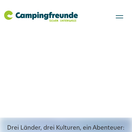
Baltikum-Rundreise:
Dein perfekter
Wohnmobil-Trip
durch Estland,
Lettland und Litauen
Drei Länder, drei Kulturen, ein Abenteuer: